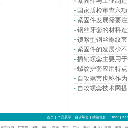
紧固件与工业制造
国家质检审查六项
紧固件发展需要注
钢丝牙套的材料造
锁紧型钢丝螺纹套
紧固件的发展少不
插销螺套主要用于
螺纹护套应用特点
自攻螺套也称作为
自攻螺套技术网提
首页
|
产品展示
|
自攻螺套
|
插销螺套
|
Ensat
|
Kee
覆盖区域：广东省：深圳、中山、珠海、东莞、广州、惠州、佛山 江苏省：南京、苏