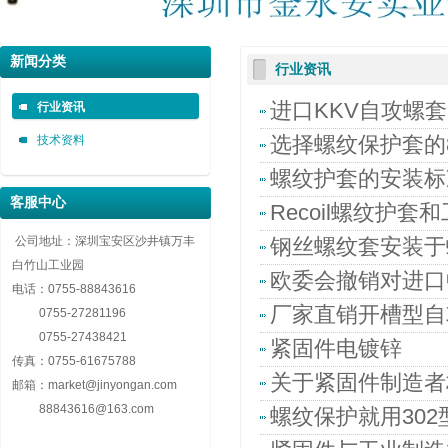
深圳市金永安装实业有限公司 0755-88843616
深圳市金永安装实业有限公司 0755-88843616
深圳市金永安装实业有限公司 0755-88843616
新闻分类
行业资讯
自攻螺套，无尾螺套，钢丝螺套，插销螺套厂家深圳市金永安装实业有限公司 0755-8884
自攻螺套，无尾螺套，钢丝螺套，插销螺套厂家深圳市金永安装实业有限公司 0755-8884
自攻螺套，无尾螺套，钢丝螺套，插销螺套厂家深圳市金永安装实业有限公司 0755-8884
进口KKV自攻螺
行业资讯
技术资料
选择螺纹保护套的
螺纹护套的安装标
客服中心
Recoil螺纹护套
公司地址：深圳宝安区沙井镇万丰
钢丝螺纹套安装于
白竹山工业园
欧委会撤销对进口
电话：
0755-88843616
厂家直销开槽型自
0755-27281196
0755-27438421
紧固件电镀锌
传真：
0755-61675788
关于紧固件制造者
邮箱：
market@jinyongan.com
88843616@163.com
螺纹保护就用30