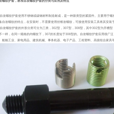
攻螺纹护套，标准自攻螺纹护套的分类与应用及特点
攻螺纹护套使用不锈钢或碳钢材料制造耐成，是一种新类型的紧固件。主要用于螺
备自攻螺纹的特点，在安装时，不需要使用丝锥攻螺纹，可接使用安装工具将其安装
攻螺纹护套的外形分类可分为三类，302型，307型，308型，其中302型为开槽型，3
不一样，在同一规格的内螺纹下，307的长度短于308型的。自攻螺纹护套应用很广
、船舶工业、家电用品、建筑机械、事务机器、电子产品、工程塑料、高级组合家具