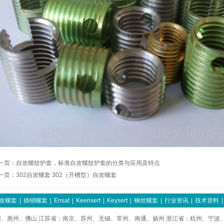
一页：
自攻螺纹护套，标准自攻螺纹护套的分类与应用及特点
一页：
302自攻螺套 302（开槽型）自攻螺套
攻螺套
|
插销螺套
|
Ensat
|
Keensert
|
Keysert
|
钢丝螺套
|
行业资讯
|
技术资料
|
、惠州、佛山 江苏省：南京、苏州、无锡、常州、南通、扬州 浙江省：杭州、宁波、