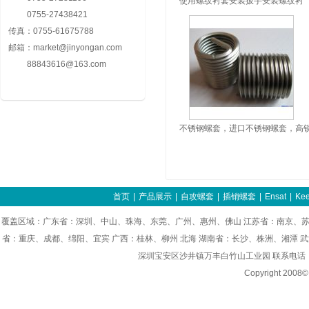
使用螺纹衬套安装扳手安装螺纹衬
0755-27438421
套的方法
传真：
0755-61675788
邮箱：
market@jinyongan.com
88843616@163.com
不锈钢螺套，进口不锈钢螺套，高
强度不锈钢螺套
首页
|
产品展示
|
自攻螺套
|
插销螺套
|
Ensat
|
Kee
覆盖区域：广东省：深圳、中山、珠海、东莞、广州、惠州、佛山 江苏省：南京、苏
省：重庆、成都、绵阳、宜宾 广西：桂林、柳州 北海 湖南省：长沙、株洲、湘潭 
深圳宝安区沙井镇万丰白竹山工业园 联系电话：0755-8
Copyright 200