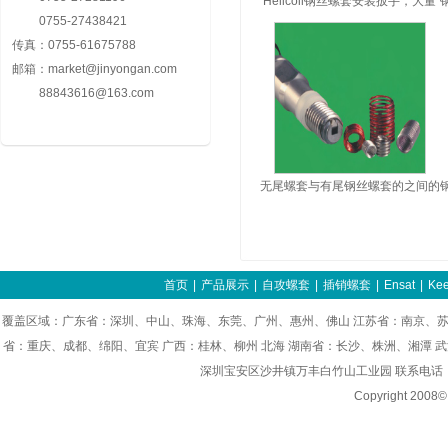
Helicoil钢丝螺套安装扳手，大量
0755-27438421
批发进口钢丝螺套
传真：
0755-61675788
邮箱：
market@jinyongan.com
88843616@163.com
无尾螺套与有尾钢丝螺套的之间的
优缺点
首页
|
产品展示
|
自攻螺套
|
插销螺套
|
Ensat
|
Kee
覆盖区域：广东省：深圳、中山、珠海、东莞、广州、惠州、佛山 江苏省：南京、苏
省：重庆、成都、绵阳、宜宾 广西：桂林、柳州 北海 湖南省：长沙、株洲、湘潭 
深圳宝安区沙井镇万丰白竹山工业园 联系电话：0755-8
Copyright 200