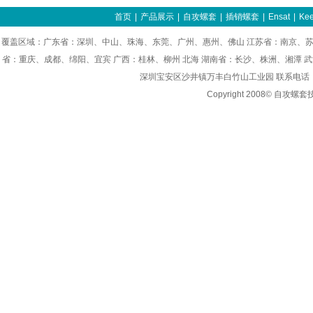
首页
|
产品展示
|
自攻螺套
|
插销螺套
|
Ensat
|
Kee
覆盖区域：广东省：深圳、中山、珠海、东莞、广州、惠州、佛山 江苏省：南京、苏
省：重庆、成都、绵阳、宜宾 广西：桂林、柳州 北海 湖南省：长沙、株洲、湘潭 
深圳宝安区沙井镇万丰白竹山工业园 联系电话：0755-8
Copyright 2008© 自攻螺套技