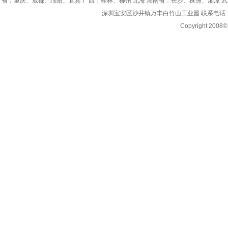
省：重庆、成都、绵阳、宜宾 广西：桂林、柳州 北海 湖南省：长沙、株洲、湘潭 
深圳宝安区沙井镇万丰白竹山工业园 联系电话：0755-8
Copyright 200